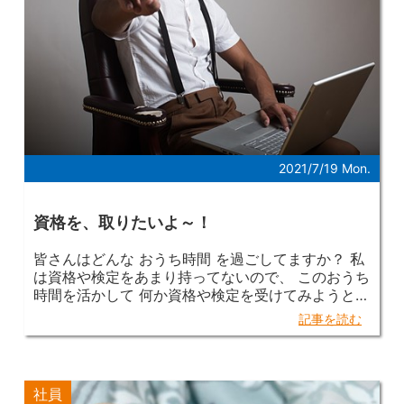
なんと立ち入り禁止・・・× 体力も底をつきかけて
いたので、引き返しました（笑） 久々に体を動かし
たのですが、とても清々しい疲れで 普段インドアの
私も、たまにはアウトドアもいいなあ！と思いまし
た
夏はまだ始まったばかり！ 皆さんも熱中症に
気を付けながら、色んな夏を楽しんでくださいね！
次回の投稿は群馬営業所のKさんです。 お楽しみに
～！
2021/7/19 Mon.
資格を、取りたいよ～！
皆さんはどんな おうち時間 を過ごしてますか？ 私
は資格や検定をあまり持ってないので、 このおうち
時間を活かして 何か資格や検定を受けてみようと思
い、 ネットで調べてみました。 今回の条件は ・自
記事を読む
宅で受けられること ・簡単に取れそうであること
以上の2つです。 調べ始めてわずか10分。 受けてみ
ようと思った検定が、 日本化粧品検定協会 日本化
粧品検定3級 化粧品は全くと言っていいほど使いま
社員
せん。 こんな私でも受かるのかよくわかりません