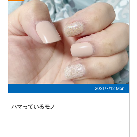
が、 なんとなく取れそうだったので少し勉強してみ
ました。 意外と化粧品って奥が深い！！！！ 全く
関心がなかった私ですが、 化粧品を使う理由、使う
メリットなどを 知ることができました。 そして検
定を受検。 無事化粧品検定3級を取得することがで
きました。 後から合格証書が送られてくるようで
す。 これからはお肌に気を配って 生活していこう
と思いました。 こうして無事、化粧品検定に合格し
た私は マク○ナルドのポテトをパクパクモグモグ。
フライドポテトって色んな形や種類があるな～ と思
い、なんとなくネットで調べてみると、 日本フライ
ドポテト協会 フライドポテト・アンバサダー検定
こんなものを発見してしまいました。 こちらも少し
勉強すれば 取れる検定のようでしたので、 フライ
2021/7/12 Mon.
ドポテトについて色々調べて受検。 無事フライドポ
テト・アンバサダーになることができました。 人生
初のアンバサダーです。 こうして無事、フライドポ
ハマっているモノ
テト・アンバサダーに なることができた私は、 帰
り道にふと、空の青さを人に伝えるには何色と言え
ばいいのだろう。 そう思いなんとなくネットで
（略） 色彩士検定委員会 カラーマスター色彩士検
定4級 こちらも受検。 無事カラーマスター色彩士検