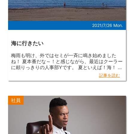
2021/7/26 Mon.
海に行きたい
梅雨も明け、外ではセミが一斉に鳴き始めました
ね！ 夏本番だな～！と感じながら、最近はクーラー
に頼りっきりの人事部Yです。 夏といえば！海！ と
いうことでORANGE RANGEのロコローションを聞
記事を読む
きながら（世代・・・） 山に行きました！ 私が住
んでいる埼玉県には海がないので、 このご時世、山
に行くしかありませんでした。 調べてみると、埼玉
県内でもハイキングコースやトレッキングコースを
社員
公式HPに 掲載している地域は数多くあり、今回は
車で一時間程の地域へ・・・
山といっても、本
格的な山登りは初心者なので、 急な上り坂はあまり
ないハイキングでしたが めちゃめちゃ疲れました！
普段あまり見ない緑に癒され、川に涼しさを感
じながら とりあえず山頂を目指していたのですが