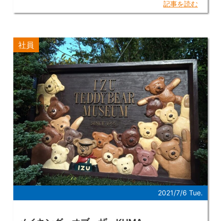
記事を読む
定4級を取得することができました。 こうして私は
おうち時間を活用して 検定3つを取得することがで
きました。 皆さんもおうち時間を活用して 色んな
資格や検定を受けてみてください。 次回は 【人事
部Yさん】 の投稿です。 ぜってぇ見てくれよな！
社員
2021/7/6 Tue.