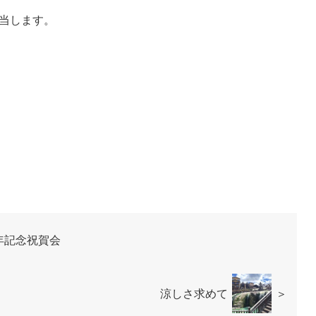
当します。
年記念祝賀会
涼しさ求めて
＞