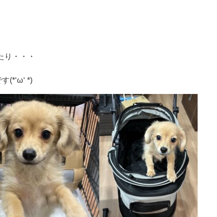
たり・・・
す(*‘ω‘ *)