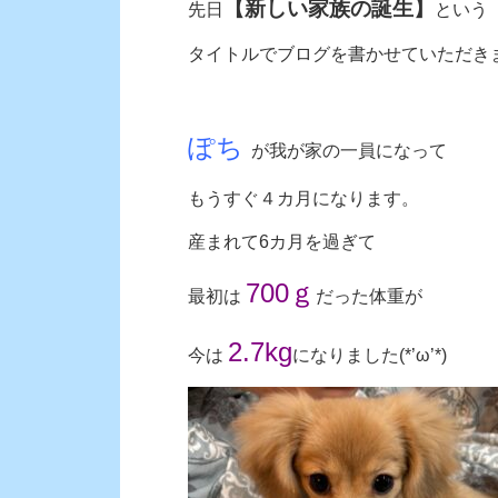
【新しい家族の誕生】
先日
という
タイトルで
ブログを書かせていただき
ぽち
が我が家の一員になって
もうすぐ４カ月になります。
産まれて6カ月を過ぎて
700ｇ
最初は
だった体重が
2.7kg
今は
になりました(*’ω’*)