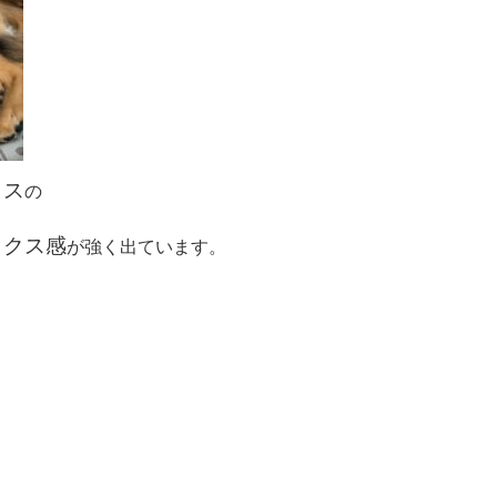
クス
の
ックス感
が強く出ています。