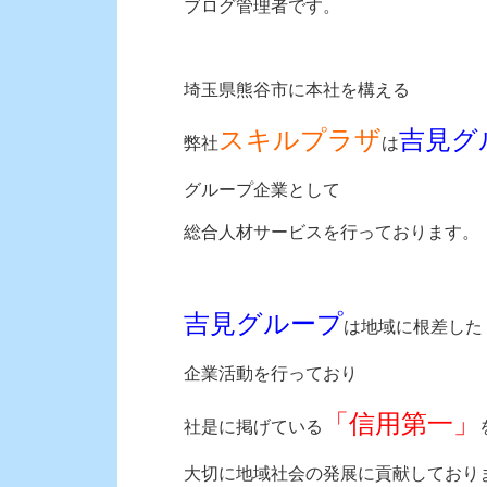
ブログ管理者です。
埼玉県熊谷市に本社を構える
スキルプラザ
吉見グ
弊社
は
グループ企業として
総合人材サービスを行っております。
吉見グループ
は地域に根差した
企業活動を
行っており
「信用第一」
社是に掲げている
大切に
地域社会の発展に貢献しており