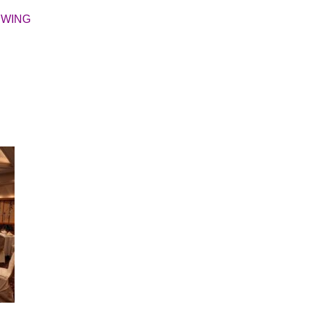
WING
。