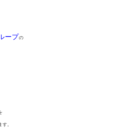
ループ
の
を
ます。