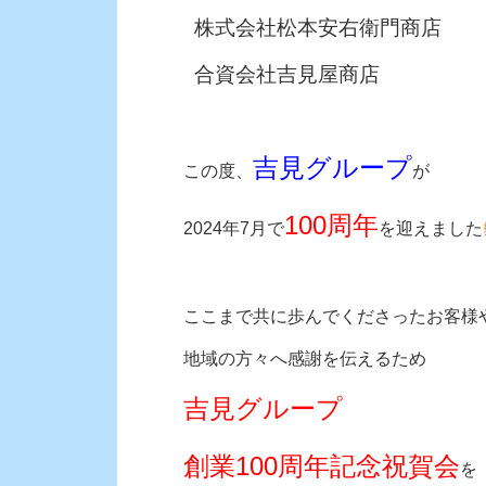
株式会社松本安右衛門商店
合資会社吉見屋商店
吉見グループ
この度、
が
100
周年
2024年7月で
を迎えました
ここまで共に歩んでくださったお客様
地域の方々へ感謝を伝えるため
吉見グループ
創業100周年記念祝賀会
を